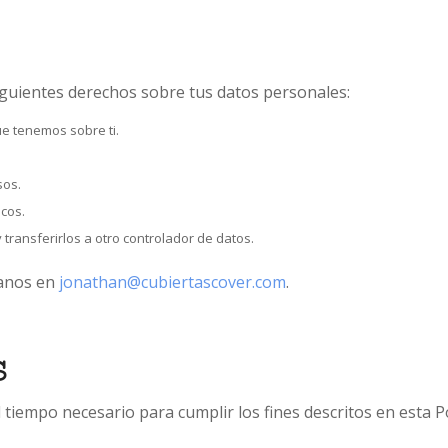
iguientes derechos sobre tus datos personales:
ue tenemos sobre ti.
sos.
icos.
 transferirlos a otro controlador de datos.
tanos en
jonathan@cubiertascover.com
.
s
iempo necesario para cumplir los fines descritos en esta Pol